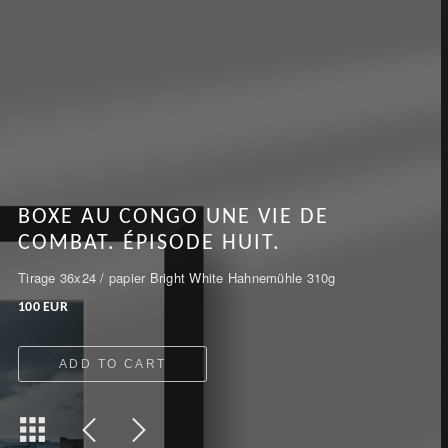
BOXE AU CONGO UNE VIE DE
COMBAT. ÉPISODE HUIT.
Tirage 36x24 / papier Bright White Hahnemühle 310g
100 EUR
ADD TO CART