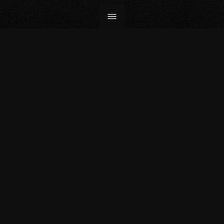
PAYSAGE RDC. SUD KIVU. 4
Tirage 37,5x30 / papier Bright White Hahnemühle 310g