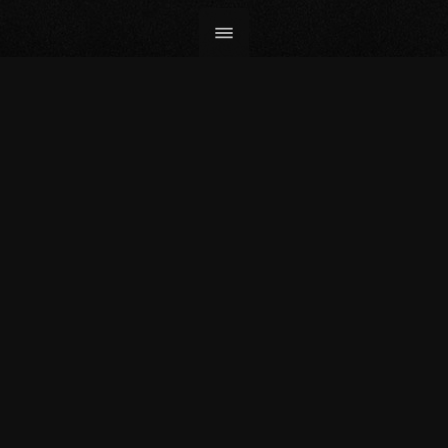
PAYSAGE RDC. GOMA. 2
Tirage 37,5x30 / papier Bright White Hahnemühle 310g