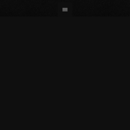
PAYSAGE RDC. SUD KIVU. 1
Tirage 37,5x30 / papier Bright White Hahnemühle 310g